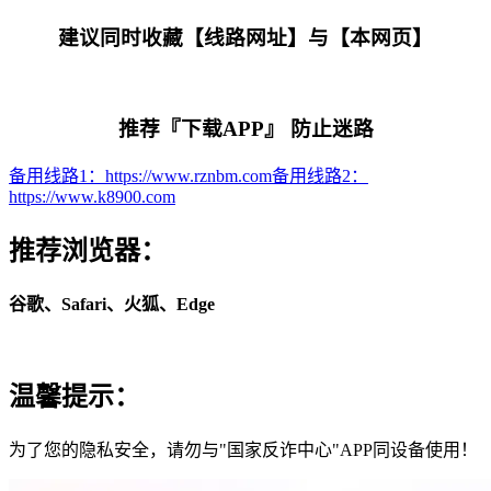
建议同时收藏【线路网址】与【本网页】
推荐『下载APP』 防止迷路
备用线路
1
：
https://www.rznbm.com
备用线路
2
：
https://www.k8900.com
推荐浏览器：
谷歌、Safari、火狐、Edge
温馨提示：
为了您的隐私安全，请勿与"国家反诈中心"APP同设备使用！