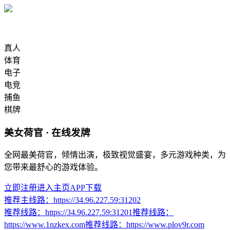
真人
体育
电子
电竞
捕鱼
棋牌
美女荷官 · 在线发牌
全网最美荷官，倾情出演，极致视觉盛宴，多元游戏种类，为
您带来最舒心的游戏体验。
立即注册
进入主页
APP下载
推荐主线路：
https://34.96.227.59:31202
推荐线路：
https://34.96.227.59:31201
推荐线路：
https://www.1nzkex.com
推荐线路：
https://www.plov9r.com