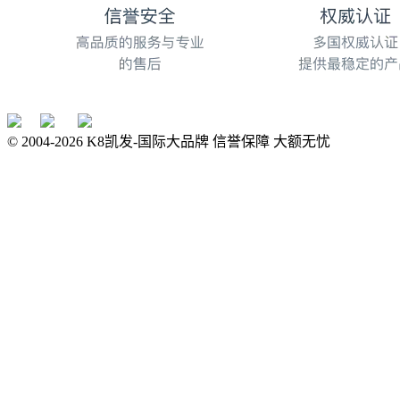
© 2004-
2026
K8凯发-国际大品牌 信誉保障 大额无忧