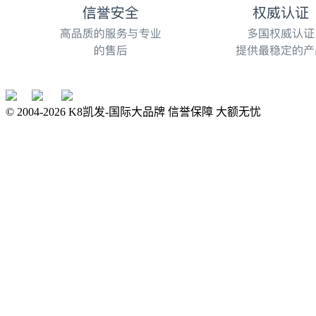
© 2004-
2026
K8凯发-国际大品牌 信誉保障 大额无忧