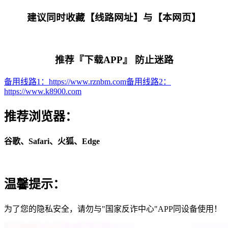
建议同时收藏【线路网址】与【本网页】
推荐『下载APP』 防止迷路
备用线路
1
：
https://www.rznbm.com
备用线路
2
：
https://www.k8900.com
推荐浏览器：
谷歌、Safari、火狐、Edge
温馨提示：
为了您的隐私安全，请勿与"国家反诈中心"APP同设备使用！