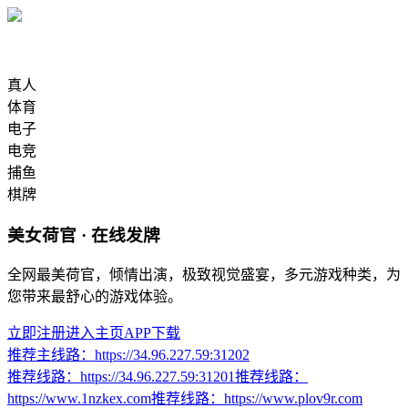
真人
体育
电子
电竞
捕鱼
棋牌
美女荷官 · 在线发牌
全网最美荷官，倾情出演，极致视觉盛宴，多元游戏种类，为
您带来最舒心的游戏体验。
立即注册
进入主页
APP下载
推荐主线路：
https://34.96.227.59:31202
推荐线路：
https://34.96.227.59:31201
推荐线路：
https://www.1nzkex.com
推荐线路：
https://www.plov9r.com