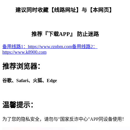
建议同时收藏【线路网址】与【本网页】
推荐『下载APP』 防止迷路
备用线路
1
：
https://www.rznbm.com
备用线路
2
：
https://www.k8900.com
推荐浏览器：
谷歌、Safari、火狐、Edge
温馨提示：
为了您的隐私安全，请勿与"国家反诈中心"APP同设备使用！